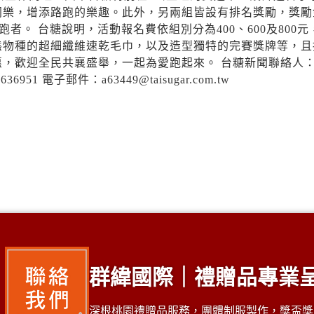
同樂，增添路跑的樂趣。此外，另兩組皆設有排名獎勵，獎勵
者。 台糖說明，活動報名費依組別分為400、600及800元
態物種的超細纖維速乾毛巾，以及造型獨特的完賽獎牌等，且
，歡迎全民共襄盛舉，一起為愛跑起來。 台糖新聞聯絡人：
51 電子郵件：a63449@taisugar.com.tw
群緯國際｜禮贈品專業
深根桃園禮贈品服務，團體制服製作，獎盃獎