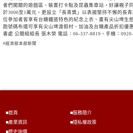
者們闖關的遊戲區、裝置打卡點及昆蟲集章站，好讓親子
於3000至1萬元，更設立「長青獎」以表揚堅持不懈的長青跑
位參加者皆享有台糖鐵道特色的紀念上衣、畫有尖山埤生
跑號碼布還可享有尖山埤渡假村、加油及台糖產品折扣優惠
書處 公關組組長 張木榮 電話：06-337-8819，手機：0920-6369
#經濟部本部新聞
首頁
服務簡介
產業資訊
隱私權政策
歷史詢價