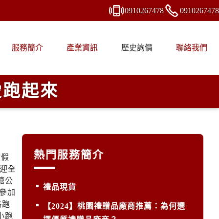
0910
2
6
7
478
0910
2
6
7
478
服務簡介
產業資訊
歷史詢價
聯絡我們
愛跑起來
熱門服務簡介
渡假
迎全
糖公
禮品現貨
參加
路跑
【2024】桃園禮贈品廠商推薦：為何選
小跑