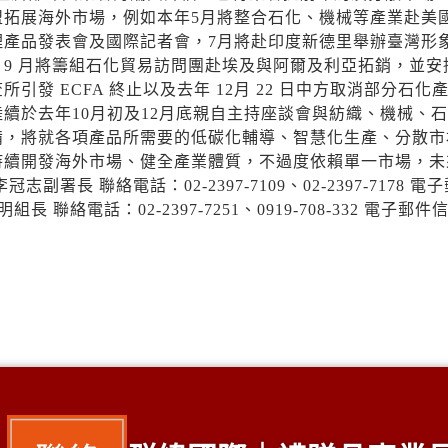
盟拓展海外市場，例如本年5月將整合石化、機械等產業赴美
理產品發表會及國際記者會，7月將赴印度新德里舉辦臺灣形
9 月將籌組石化貿易訪問團赴埃及與阿爾及利亞拓銷，並安
 ECFA 終止以及去年 12月 22 日中方取消部分石化
續於去年10月初及12月底親自主持座談會與紡織、機械、
備，將就各項產品所需要的低碳化輔導、智慧化生產、分散市
持續開發海外市場、健全產業體質，不過度依賴單一市場，未
 聯絡電話：02-2397-7109、02-2397-7178 電
組長 聯絡電話：02-2397-7251、0919-708-332 電子郵件