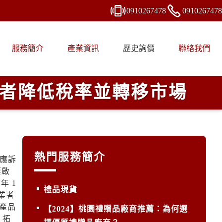
0910
2
6
7
478
0910
2
6
7
478
服務簡介
產業資訊
歷史詢價
聯絡我們
業者降低稅率並轉移市場
熱門服務簡介
方應訴
要啟
年 1
禮品現貨
業者
產品
【2024】桃園禮贈品廠商推薦：為何選
，拓