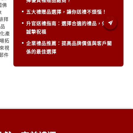
擇優質禮贈品廠商？
國佛
五大禮贈品選擇，讓你送禮不煩惱！
象
排拜
升官送禮指南：選擇合適的禮品，傳遞
產品
誠摯祝福
石化產
場拓
企業禮品推薦：提高品牌價值與客戶關
來視
係的最佳選擇
子郵件
信