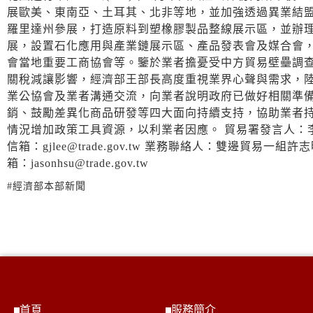
展歐美、東南亞、土耳其、北非等地，並加強透過異業結
羅里達州參展，打造原料到塑橡膠製品整線展示區，並辦
展，設置石化應用與產業鏈展示區、產品發表會及媒合會，
會當地重要工商協會等。鑒於業者擔憂受中方貿易壁壘調查所引發
關稅減讓影響，經濟部王部長高度重視業界心聲與需求，陸
業公協會及業者溝通交流，向業者說明政府已做好相關準
銷、鼓勵差異化商品研發等四大面向持續支持，協助業者
情況增加政策工具資源，以利業者因應。 貿易署發言人：李冠志副署長
信箱：gjlee@trade.gov.tw 業務聯絡人：雙邊貿易一組許志明
箱：jasonhsu@trade.gov.tw
#經濟部本部新聞
首頁
服務簡介