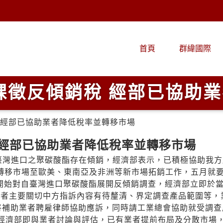
首頁
群緯國際
課徵反傾銷稅 經部已協助
 經部已協助業者降低稅率並轉移市場
 經部已協助業者降低稅率並轉移市場
認為自臺灣進口之聚碳酸酯存在傾銷，經濟部表示，已積極協助我
規劃轉移市場至歐美、東南亞及非洲等新市場拓銷工作，五月就
底開始對自臺灣進口聚碳酸酯展開反傾銷調查，經濟部立即於當
業者主要關切中方指訴內容有待釐清、界定調查產品範圍等，
將補助業者聘雇律師協助應訴，同時請工業總會協助就受調查
果後，經濟部即與業者討論與評估，已有業者提前布局及分散市場