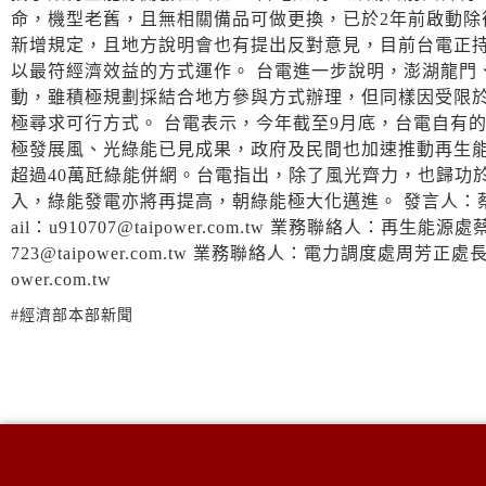
命，機型老舊，且無相關備品可做更換，已於2年前啟動
新增規定，且地方說明會也有提出反對意見，目前台電正
以最符經濟效益的方式運作。 台電進一步說明，澎湖龍門
動，雖積極規劃採結合地方參與方式辦理，但同樣因受限
極尋求可行方式。 台電表示，今年截至9月底，台電自有的
極發展風、光綠能已見成果，政府及民間也加速推動再生
超過40萬瓩綠能併網。台電指出，除了風光齊力，也歸功
入，綠能發電亦將再提高，朝綠能極大化邁進。 發言人：蔡志孟專業總管
ail：u910707@taipower.com.tw 業務聯絡人：再生能源處蔡英
723@taipower.com.tw 業務聯絡人：電力調度處周芳正處長 聯絡電話
ower.com.tw
#經濟部本部新聞