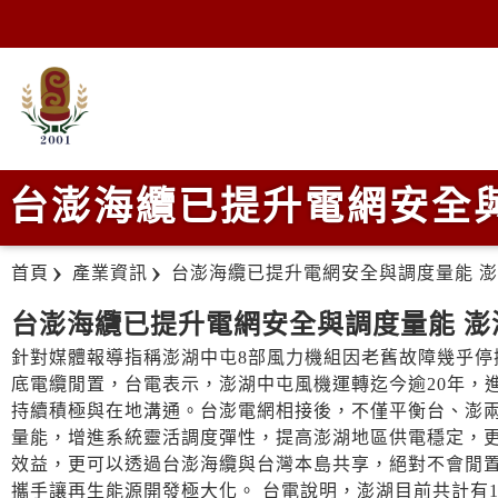
台澎海纜已提升電網安全與
首頁
產業資訊
台澎海纜已提升電網安全與調度量能 澎
台澎海纜已提升電網安全與調度量能 澎
針對媒體報導指稱澎湖中屯8部風力機組因老舊故障幾乎
底電纜閒置，台電表示，澎湖中屯風機運轉迄今逾20年，
持續積極與在地溝通。台澎電網相接後，不僅平衡台、澎
量能，增進系統靈活調度彈性，提高澎湖地區供電穩定，
效益，更可以透過台澎海纜與台灣本島共享，絕對不會閒
攜手讓再生能源開發極大化。 台電說明，澎湖目前共計有1