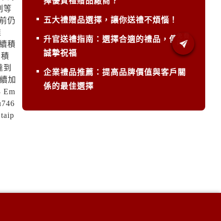
擇優質禮贈品廠商？
制等
五大禮贈品選擇，讓你送禮不煩惱！
前仍
推
升官送禮指南：選擇合適的禮品，傳遞
續積
誠摯祝福
湖積
達到
企業禮品推薦：提高品牌價值與客戶關
續加
係的最佳選擇
 Em
746
aip