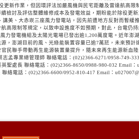
除役更新作業，但因環評法加嚴風機與民宅距離及雷達航高限
持續檢討及評估整體維修成本及發電效益，期盼能於除役更新
、講美、大赤崁三座風力發電站，因先前遭地方反對而暫緩
於航高限制等規定，以致申設進度不如預期，對此，台電仍持
風力發電機組及太陽光電場已發出逾1,200萬度電。近年澎
能源，澎湖目前的風、光綠能裝置容量已逾7萬瓩，未來預計
於官民聯手帶動再生能源裝置量提升，隨未來再生能源新血陸
理師 聯絡電話：(02)2366-6271/0958-749-333
聖處長 聯絡電話：(02)2366-8650/0988-980-032 Email：u
：(02)2366-6600/0952-810-417 Email：u027007@t