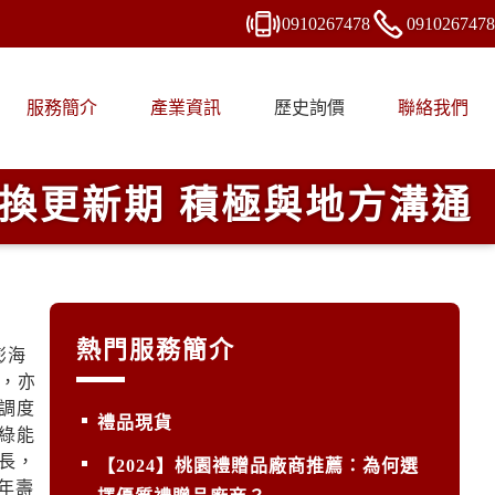
0910
2
6
7
478
0910
2
6
7
478
服務簡介
產業資訊
歷史詢價
聯絡我們
換更新期 積極與地方溝通
熱門服務簡介
澎海
，亦
調度
禮品現貨
綠能
長，
【2024】桃園禮贈品廠商推薦：為何選
年壽