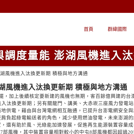
首頁
群緯國際
調度量能 澎湖風機進入汰
湖風機進入汰換更新期 積極與地方溝通
湖風機進入汰換更新期 積極與地方溝通
停擺，加上後續核定要新建的風機也無期，害百餘億興建的台
進入汰換更新期；另有關龍門、講美、大赤崁三座風力發電站
兩地供電，藉由與台灣電網相互融通，已提升台澎電網安全與
更肩負起綠電輸送者的角色，減少使用燃油發電，未來澎湖的
置，還有助於風、光綠能加速發展，促進再生能源裝置容量成
7部風機，其中裝置容量相對較小的中屯8部風機都因超過20