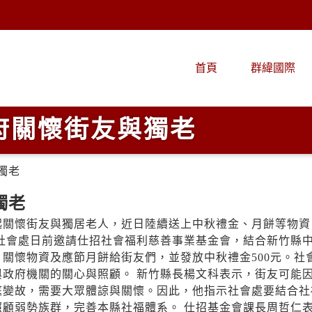
首頁
群緯國際
府關懷街友與獨老
獨老
獨老
起關懷街友與獨居老人，近日陸續送上中秋禮金、月餅等物資
社會處日前邀請仕招社會福利慈善事業基金會，結合新竹縣
關懷物資及應節月餅給街友們，並發放中秋禮金500元。社
政府機關的關心與照顧。 新竹縣長楊文科表示，街友可能
庭變故，需要大眾體諒與關懷。因此，他指示社會處要結合社
顧弱勢族群，完善本縣社福體系。 仕招基金會課長周哲仁