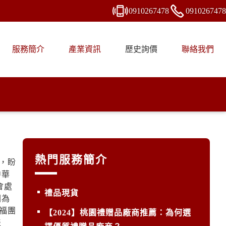
0910
2
6
7
478
0910
2
6
7
478
服務簡介
產業資訊
歷史詢價
聯絡我們
熱門服務簡介
，盼
中華
會處
禮品現貨
因為
福團
【2024】桃園禮贈品廠商推薦：為何選
表