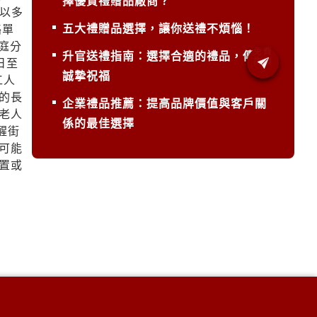
擇優質禮贈品廠商？
以多
五大禮贈品選擇，讓你送禮不煩惱！
絡單
庭分
升官送禮指南：選擇合適的禮品，傳遞
日至
誠摯祝福
工人
的長
企業禮品推薦：提高品牌價值與客戶關
老人
係的最佳選擇
醒街
可能
置或