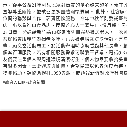
示，從事公益21年可見民眾對街友的愛心越來越多，現在
宣導尊重關懷，並號召更多團體關懷弱勢。 此外，社會處
位間的聯繫與合作，著實關懷服務。今年中秋節則委託臺灣
店、小吃貨進口食品店、民間善心人士募集113份月餅，
27日間，分送給新竹縣13鄉鎮市列冊弱勢獨居老人，一次
共好協會服務竹縣獨老多年，已與獨老培養濃厚情誼，有
輩，願意當活動志工，於活動辦理時協助看顧其他長輩，
個案管理服務，若有相關服務需求可聯繫王督導，電話(03)
友們要注重個人與周遭環境清潔衛生，個人物品要收拾妥
有很多因素，需要體諒與關懷，希望民眾以包容角度看待
物資協助，請協助撥打1999專線，或通報新竹縣政府社會處(03)
#政府入口網-政府新聞