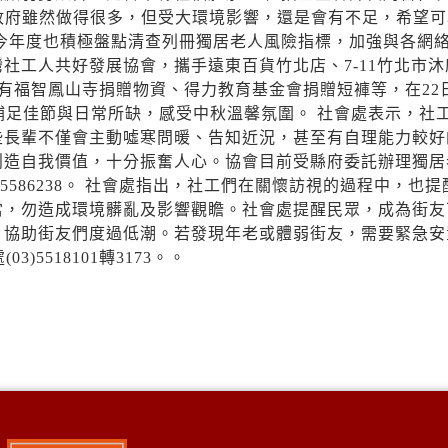
政府雖然做得很多，但受大環境影響，還是會有不足，希望可
今年度也積極盤點清查列冊獨居老人風險指標，加強與各網
社工人共好發展協會，攜手遠東百貨竹北店、7-11竹北市沐
另有福智鳳山寺捐贈物資、得力教育基金會捐贈短褲等，在22
補足佳節與日常所缺，感受中秋溫馨氛圍。 社會處表示，社
些長輩不僅會主動噓寒問暖、告知近況，甚至有自理能力較好
創造自我價值，十分振奮人心。協會目前受縣府委託辦理獨居
5586238。 社會處指出，社工們在關懷訪視的過程中，也提
當，勿造成環境髒亂及影響觀瞻。社會處提醒民眾，成為街友
，協助街友們度過低潮。若發現年老或體弱街友，需要緊急安
5518101轉3173。。