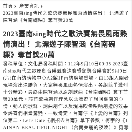
首頁
產業資訊
2023臺南sing時代之歌決賽無畏風雨熱情演出！ 北漂遊子
陳智涵《台南碗粿》奪首獎20萬
2023臺南sing時代之歌決賽無畏風雨熱
情演出！ 北漂遊子陳智涵《台南碗
粿》奪首獎20萬
發稿單位：文化局發稿時間：112年9月10日09:35 2023臺
南sing時代之歌原創音樂競賽決賽暨頒獎音樂會於9月9日
(六)在南紡購物中心A2館1F南紡廣場登場，由13組入圍者
現場演出決勝負，大家無畏風雨熱情演出。各組競爭激烈
十分精彩，最終由陳智涵以原創歌曲《台南碗粿》奪下首
獎20萬元。該首歌曲創作理念以北漂遊子想回臺南的心
情，動人的歌聲、詞曲創作以及現場吹奏嗩吶創造的效果
令評審們相當驚艷、一致肯定。台南仔《上愛的台南》列
位第二、Let’s Date《相招去台南》拿下參獎，柯宇的《T
AINAN BEAUTIFUL NIGHT（台南美麗的夜晚）》勇奪