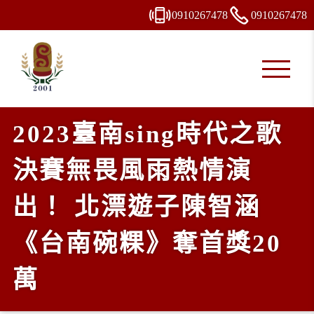
0910
2
6
7
478
0910
2
6
7
478
2023臺南sing時代之歌
決賽無畏風雨熱情演
出！ 北漂遊子陳智涵
《台南碗粿》奪首獎20
萬