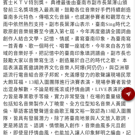
賓士ＫＴＶ特別獎。 典禮最後由臺南市副市長葉澤山頒
發前三名獎項進入最高潮，鼓勵各位音樂好手們持續創造
臺南多元特色，傳唱文化音韻，也感謝參賽者和觀眾在大
雨中依然熱烈支持。副市長葉澤山表示，臺南Sing時代之
歌原創音樂競賽至今邁入第七屆，今年再度邀請全國詞曲
創作人結合文學、記憶、情感，書寫臺南印象，為臺南寫
一首青春、歌一個時代、唱響一座城市，今年來自各方領
域的音樂好手，把記憶中的臺南印象填詞譜曲，副市長也
鼓勵大家以音樂寫生活，創造屬於自己的時代之歌。 本
屆表演嘉賓邀請跨界文化音樂人阿爆(阿仍仍)，與亞洲華
語流行電音組合原子邦妮，充滿爆發力的歌聲讓現場民眾
大飽耳福。13組入圍團隊進行決賽表演，現場參賽者皆使
出混身解數，不論是輕搖滾或抒情曲調，LIVE表演的功
力皆是專業歌手等級，實力非常堅強！在場的重量級評審
包括知名音樂製作人丁曉雯、全方位型知名音樂人黃國
倫、華語客語雙聲道金曲歌王羅文裕一致認為13組入圍團
隊，皆具有發展潛力，除了將臺南地景與人文放入歌詞，
更是將語言、語調、情懷融入創作，音樂曲風多元且創
新，即使是抒情曲風，也能加入讓人印象鮮明之編曲，記