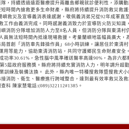
護隊，持續透過遠距醫療提升兩離島鄉親就診便利性，添購動
更短時間內搶救更多生命財產，縣府將持續提升消防救災救護
嶼救災及宣導義消表達感謝，敬佩義消弟兄從92年成軍直至1
搶救工作由義消完成。同時感謝義消致力於宣導防火防災知識
嶼消防分隊增加消防人力至8名人員，但消防分隊與東清村仍
防人員無法短時間內抵達現場救援。考量蘭嶼地區幅員廣大，
局首創「消防車先鋒操作員」68小時訓練，讓居住於東清村
電運用等能力，協助東清消防站，共同守護鄉民生命財產安全
成功率30.61%，急性腦中風準確送醫率高達90%，為非六都
獲第5屆政府服務獎。縣府將持續充實消防人力，明年調升超
專業訓練及裝備汰換。 此外，縣內唯一特種搜救隊暨搜救犬小
串接消防、衛生、醫療進行跨域整合，達到最有效率救災及救
慧電話:(089)322112#1385。