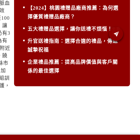
脈血
【2024】桃園禮贈品廠商推薦：為何選
效
擇優質禮贈品廠商？
00
，讓
五大禮贈品選擇，讓你送禮不煩惱！
有3
為有
升官送禮指南：選擇合適的禮品，傳遞
附近
誠摯祝福
。饒
企業禮品推薦：提高品牌價值與客戶關
縣市
勤加
係的最佳選擇
組訓
護，