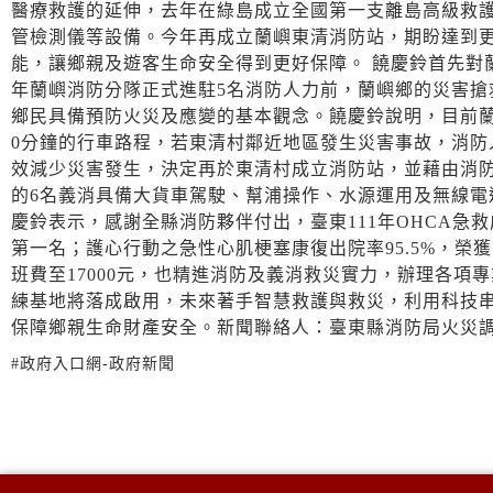
醫療救護的延伸，去年在綠島成立全國第一支離島高級救
管檢測儀等設備。今年再成立蘭嶼東清消防站，期盼達到
能，讓鄉親及遊客生命安全得到更好保障。 饒慶鈴首先對蘭
年蘭嶼消防分隊正式進駐5名消防人力前，蘭嶼鄉的災害
鄉民具備預防火災及應變的基本觀念。饒慶鈴說明，目前蘭
0分鐘的行車路程，若東清村鄰近地區發生災害事故，消
效減少災害發生，決定再於東清村成立消防站，並藉由消防
的6名義消具備大貨車駕駛、幫浦操作、水源運用及無線
慶鈴表示，感謝全縣消防夥伴付出，臺東111年OHCA急救
第一名；護心行動之急性心肌梗塞康復出院率95.5%，榮
班費至17000元，也精進消防及義消救災實力，辦理各項
練基地將落成啟用，未來著手智慧救護與救災，利用科技
保障鄉親生命財產安全。新聞聯絡人：臺東縣消防局火災調查科 陳家
#政府入口網-政府新聞