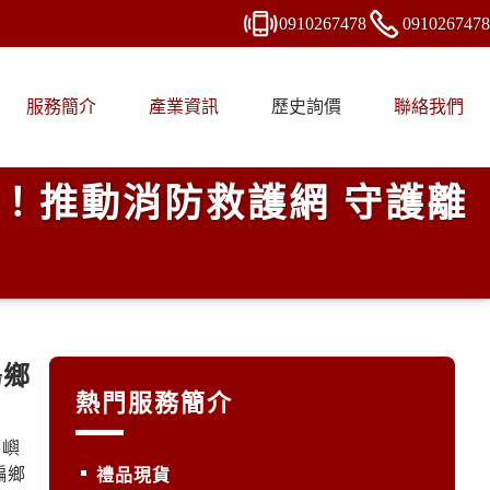
0910
2
6
7
478
0910
2
6
7
478
服務簡介
產業資訊
歷史詢價
聯絡我們
！推動消防救護網 守護離
島鄉
熱門服務簡介
蘭嶼
偏鄉
禮品現貨