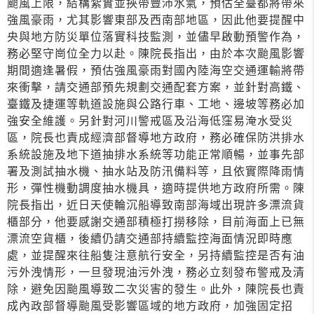
颱風上限，結構紮實並挾帶豐沛水氣，預估全臺都將帶來
強風豪雨，尤其影響東部及西南部地區，因此他要提醒中
央與地方防災單位落實科技監測，並儘早啟動預警作為，
務必堅守崗位全力以赴。陳院長指出，由於本次颱風影響
期間適逢暑假，預估強風豪雨對國內陸海空交通運輸將帶
來衝擊，請交通部預先規劃交通配套方案，並針對高鐵、
臺鐵及捷運等軌道設施與公路行車、工地、邊坡等務必加
強安全維護。另針對河川警戒區及沿海低窪易淹水受災
區，院長也責成經濟部督導地方政府，務必確保防洪排水
系統設施及地下道抽排水系統等功能正常順暢，並事先部
署及測試抽水機、抽水站及防汛備料等，且依實際降雨情
形，彈性機動調度抽水機具，適時提供地方政府所需。陳
院長指出，近日天使輪沉船導致南部海域出現許多漂流貨
櫃部分，他要感謝交通部積極打撈移除，目前海面上已無
漂流空貨櫃，後續仍請交通部持續監控海面情況即時應
處，並提醒來往船隻注意航行安全，另持續監控是否有油
污外洩情形，一旦發現油污外洩，務必立刻發布警戒及清
除，避免因颱風導致二次災害的發生。此外，陳院長也責
成內政部督導颱風受影響區域的地方政府，加強固定招