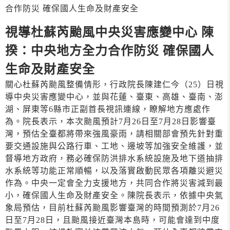
合作防災 確保國人生命及財產安全
視導杜蘇芮颱風中央災害應變中心 陳
揆：中央地方全力合作防災 確保國人
生命及財產安全
關心杜蘇芮颱風整備情形，行政院長陳建仁今（25）日視
導中央災害應變中心，並與花蓮、臺東、高雄、臺南、澎
湖、屏東等6縣市正副首長視訊連線，瞭解地方應處作
為。院長表示，本次颱風預計7月26日至7月28日影響臺
灣，預估全臺都將帶來強風豪雨，請相關部會預先針對重
要交通設施與公路行車、工地、邊坡等加強安全維護，並
督導地方政府，務必確保防洪排水系統設施及地下道抽排
水系統等功能正常順暢，以及落實啟動民眾各項離災避災
作為。中央一定會全力支援地方，共同合作將災害減到最
小，確保國人生命及財產安全。陳院長表示，依據中央氣
象局預估，目前杜蘇芮颱風影響臺灣的時間預測於7月26
日至7月28日，且颱風接近臺灣本島時，可能會達到中度