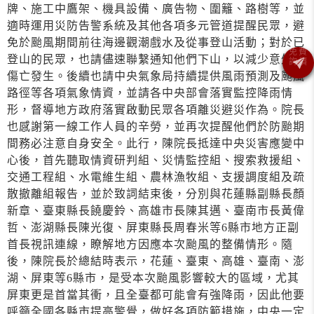
牌、施工中鷹架、機具設備、廣告物、圍籬、路樹等，並
適時運用災防告警系統及其他各項多元管道提醒民眾，避
免於颱風期間前往海邊觀潮戲水及從事登山活動；對於已
登山的民眾，也請儘速聯繫通知他們下山，以減少意外及
傷亡發生。後續也請中央氣象局持續提供風雨預測及颱風
路徑等各項氣象情資，並請各中央部會落實監控降雨情
形，督導地方政府落實啟動民眾各項離災避災作為。院長
也感謝第一線工作人員的辛勞，並再次提醒他們於防颱期
間務必注意自身安全。此行，陳院長抵達中央災害應變中
心後，首先聽取情資研判組、災情監控組、搜索救援組、
交通工程組、水電維生組、農林漁牧組、支援調度組及疏
散撤離組報告，並於致詞結束後，分別與花蓮縣副縣長顏
新章、臺東縣長饒慶鈴、高雄市長陳其邁、臺南市長黃偉
哲、澎湖縣長陳光復、屏東縣長周春米等6縣市地方正副
首長視訊連線，瞭解地方因應本次颱風的整備情形。隨
後，陳院長於總結時表示，花蓮、臺東、高雄、臺南、澎
湖、屏東等6縣市，是受本次颱風影響較大的區域，尤其
屏東更是首當其衝，且全臺都可能會有強降雨，因此他要
呼籲全國各縣市提高警覺，做好各項防範措施，中央一定